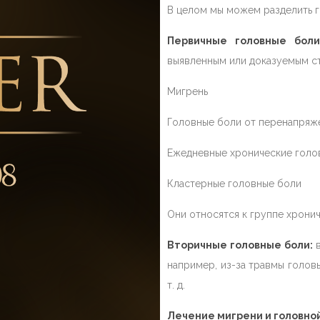
В целом мы можем разделить г
Первичные головные боли
выявленным или доказуемым с
Мигрень
Головные боли от перенапряж
Ежедневные хронические голо
Кластерные головные боли
Они относятся к группе хрони
Вторичные головные боли:
например, из-за травмы головы
т. д.
Лечение мигрени и головно