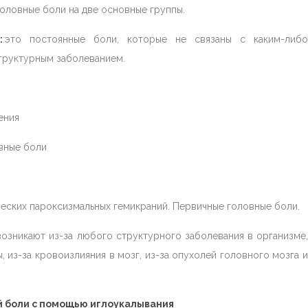
оловные боли на две основные группы.
:
:это постоянные боли, которые не связаны с каким-либо
труктурным заболеванием.
ения
вные боли
ческих пароксизмальных гемикраний. Первичные головные боли.
возникают из-за любого структурного заболевания в организме
, из-за кровоизлияния в мозг, из-за опухолей головного мозга и
й боли с помощью иглоукалывания