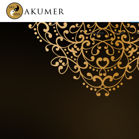
Акумер
О нас
И